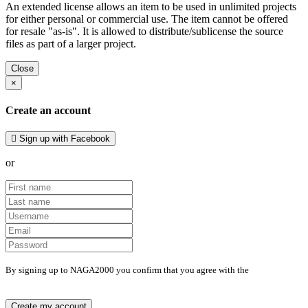
An extended license allows an item to be used in unlimited projects
for either personal or commercial use. The item cannot be offered
for resale "as-is". It is allowed to distribute/sublicense the source
files as part of a larger project.
Close
×
Create an account
Sign up with Facebook
or
Sign up with Email
By signing up to NAGA2000 you confirm that you agree with the
member terms
and conditions
Create my account