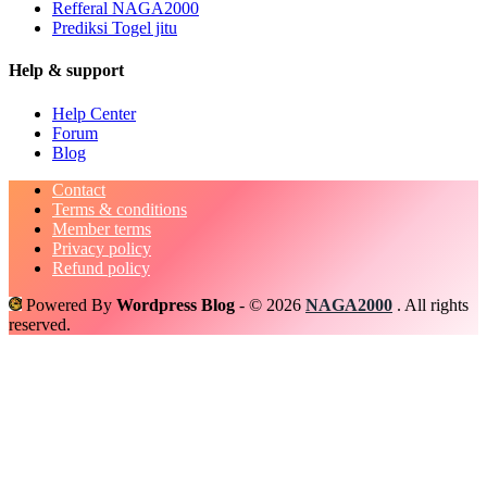
Refferal NAGA2000
Prediksi Togel jitu
Help
& support
Help Center
Forum
Blog
Contact
Terms & conditions
Member terms
Privacy policy
Refund policy
Powered By
Wordpress Blog
- © 2026
NAGA2000
. All rights
reserved.