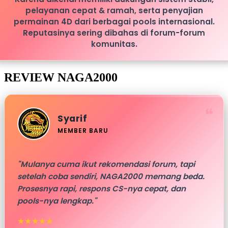
pelayanan cepat & ramah, serta penyajian
permainan 4D dari berbagai pools internasional.
Reputasinya sering dibahas di forum-forum
komunitas.
REVIEW NAGA2000
❝
Syarif
MEMBER BARU
"Mulanya cuma ikut rekomendasi forum, tapi
setelah coba sendiri, NAGA2000 memang beda.
Prosesnya rapi, respons CS-nya cepat, dan
pools-nya lengkap."
★★★★★