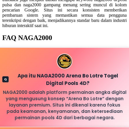
pulsa dan naga2000 gampang menang sering muncul di kolom
pencarian Google. Situs ini secara konsisten memberikan
pembaruan sistem yang memastikan semua data pengguna
terenkripsi dengan baik, menjadikannya standar baru dalam industri
hiburan interaktif saat ini.
FAQ NAGA2000
Apa itu NAGA2000 Arena Bo Lotre Togel
Q
Digital Pools 4D?
NAGA2000 adalah platform permainan angka digital
yang mengusung konsep “Arena Bo Lotre” dengan
layanan premium. Situs ini dikenal karena fokus
pada keamanan, kenyamanan, dan ketersediaan
permainan pools 4D dari berbagai negara.