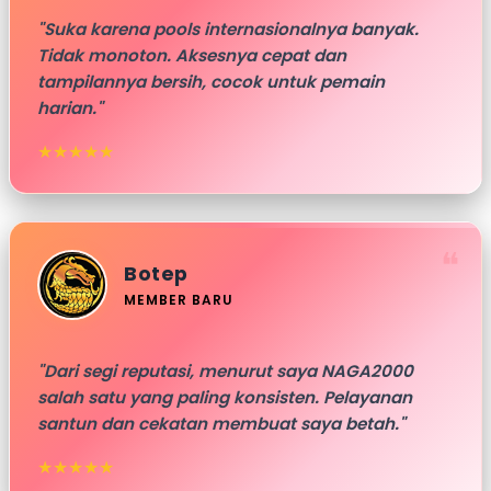
"Suka karena pools internasionalnya banyak.
Tidak monoton. Aksesnya cepat dan
tampilannya bersih, cocok untuk pemain
harian."
★★★★★
❝
Botep
MEMBER BARU
"Dari segi reputasi, menurut saya NAGA2000
salah satu yang paling konsisten. Pelayanan
santun dan cekatan membuat saya betah."
★★★★★